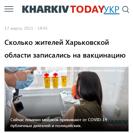
Перейти
УКР
По
к
основному
17 марта, 2021 - 18:45
содержанию
Сколько жителей Харьковской
области записались на вакцинацию
Одной из первых от коронавируса привилась редактор KHARKIV Today.
Сейчас помимо медиков прививают от COVID-19
публичных деятелей и полицейских.