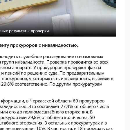
ные результаты проверки.
енту прокуроров с инвалидностью.
роводить служебное расследование о возможных
 групп инвалидности. Проверка проводится во всех
льном аппарате. У прокуроров проверяют факты
ю и пенсий по решению суда. По предварительным
 прокуроров, у которых есть инвалидность, выявили в
 29,8% соответственно. По другим прокуратурам
нформации, в Черкасской области 60 прокуроров
валидностью. Это составляет 27,4% от общего числа
чили его до полномасштабного вторжения. В
прокурор или 29,8% от общего количества. 50
табного вторжения. В остальных прокуратурах и в
ль не превышает 10%. В частности, в 18 прокуратурах