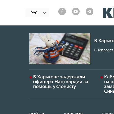
РУС
В Харько
В Теплосет
В Харькове задержали
Каб
офицера Нацгвардии за
наз
помощь уклонисту
заме
Син