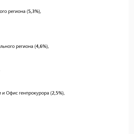
го региона (
5,3%
),
льного региона (
4,6%
),
,
и и Офис генпрокурора (
2,5%
),