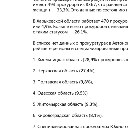
имеют 493 прокурора из 8367, что равняется
женщин — 33,3%. Это данные по состоянию н
В Харьковской области работает 470 прокурор
или 4,9%. Больше всего прокуроров с инва
с таким статусом — 26,1%.
В списке нет данных о прокуратурах в Автон
рейтинге регионы и специализированные пр
1. Хмельницкас область (
28,9%
прокурорів з і
2. Черкасская область (
27,4%
),
3. Полтавская область (
9,8%
),
4. Одесская область (
9,5%
),
5. Житомырская область (
9,3%
),
6. Кировоградская область (
8,1%
),
7. Специализированная прокуратура Южного 