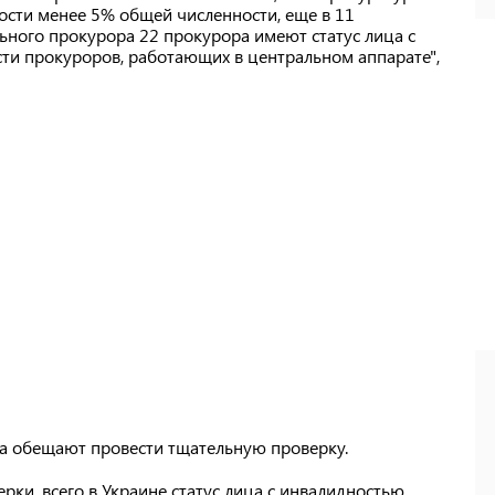
сти менее 5% общей численности, еще в 11
ьного прокурора 22 прокурора имеют статус лица с
сти прокуроров, работающих в центральном аппарате",
а обещают провести тщательную проверку.
рки, всего в Украине статус лица с инвалидностью