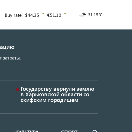
Buy rate:
$44.35
€51.10
31.15°C
up
up
изацию
т затраты.
Государству вернули землю
в Харьковской области со
скифским городищем