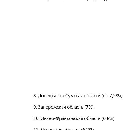
8. Донецкая та Сумская области (по
7,5%
),
9. Запорожская область (
7%
),
10. Ивано-Франковская область (
6,8%
),
11. Львовская область (
6,2%
),