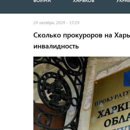
ВОЙНА
ХАРЬКОВ
УКРА
Основная
навигация
24 октября, 2024 - 17:24
Сколько прокуроров на Хар
инвалидность