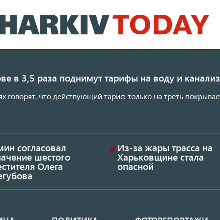
Перейти
к
основному
содержанию
ве в 3,5 раза поднимут тарифы на воду и канал
ях говорят, что действующий тариф только на треть покрывае
мин согласовал
Из-за жары трасса на
начение шестого
Харьковщине стала
стителя Олега
опасной
егубова