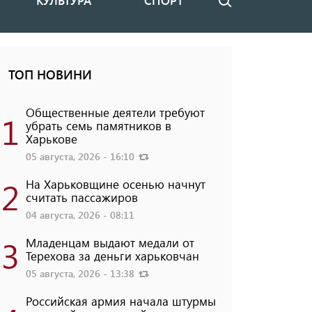
КУЛЬТУРА
СПОРТ
Поиск
ТОП НОВИНИ
Общественные деятели требуют
1
убрать семь памятников в
Харькове
05 августа, 2026 - 16:10
2
На Харьковщине осенью начнут
считать пассажиров
04 августа, 2026 - 08:11
3
Младенцам выдают медали от
Терехова за деньги харьковчан
05 августа, 2026 - 13:38
Российская армия начала штурмы