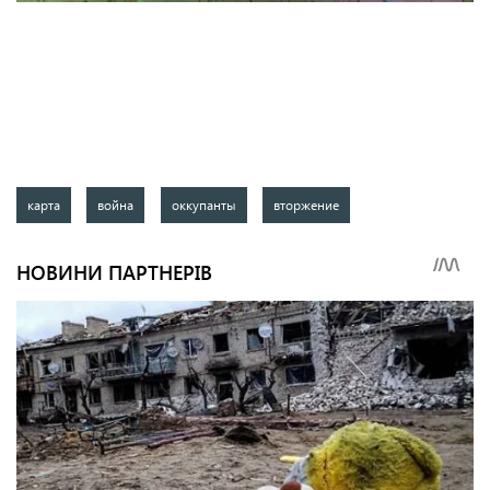
карта
война
оккупанты
вторжение