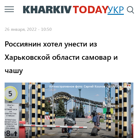
Перейти
УКР
По
к
основному
26 января, 2022 - 10:50
содержанию
Россиянин хотел унести из
Харьковской области самовар и
чашу
Иллюстративное фото: Сергей Козлов / KHARKIV Today