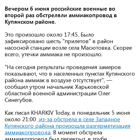
Вечером 6 июня российские военные во
второй раз обстреляли аммиакопровод в
Купянском районе.
Это произошло около 17:45. Было
зафиксировано шесть "прилетов" в район
насосной станции возле села Масютовка. Скорее
всего, утечки аммиака не произошло.
"На сегодня результаты проведения замеров
показывают, что в населенных пунктах Купянского
района аммиак в воздухе отсутствует", —
сообщил утром начальник Харьковской
областной военной администрации Олег
Синегубов.
Как писал KHARKIV Today, в понедельник 5 июня
около 21:00
из-за обстрела в селе Западное
Купянского района произошла разгерметизация
аммиакопровода
. В момент обстрела
аммиакопровод был перекрыт, в трубе