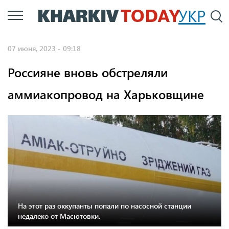
Перейти
УКР
По
к
основному
07 июня, 2023 - 09:18
содержанию
Россияне вновь обстреляли
аммиакопровод на Харьковщине
На этот раз оккупанты попали по насосной станции
недалеко от Масютовки.