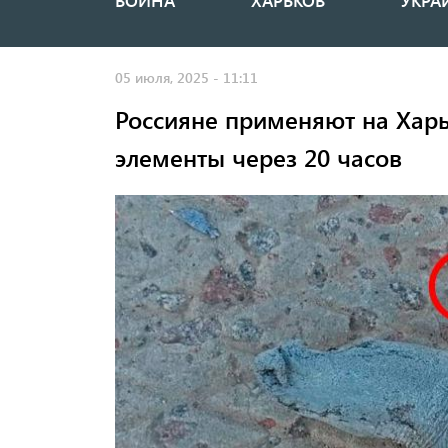
ВОЙНА
ХАРЬКОВ
УКРА
Основная
навигация
05 июля, 2025 - 11:11
Россияне применяют на Ха
элементы через 20 часов