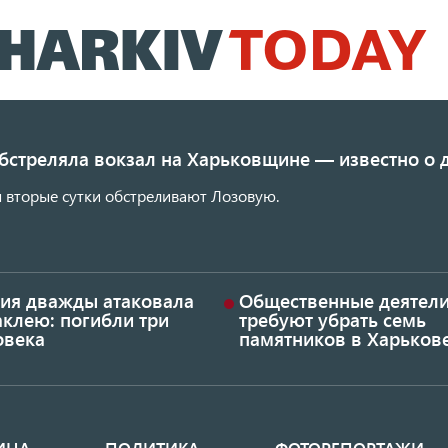
Перейти
к
основному
содержанию
обстреляла вокзал на Харьковщине — известно о
 вторые сутки обстреливают Лозовую.
сия дважды атаковала
Общественные деятел
аклею: погибли три
требуют убрать семь
овека
памятников в Харьков