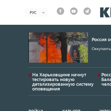
РУС
Россия 
Оккупанты
На Харьковщине начнут
Рос
тестировать новую
Бал
детализированную систему
чел
оповещения