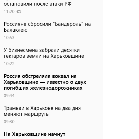
остановили после атаки РФ
11:20
Россияне сбросили "Бандероль" на
Балаклею
10:53
У бизнесмена забрали десятки
гектаров земли на Харьковщине
10:22
Россия обстреляла вокзал на
Харьковщине — известно о двух
погибших железнодорожниках
09:44
Трамваи в Харькове на два дня
меняют маршруты
09:30
На Харьковщине начнут