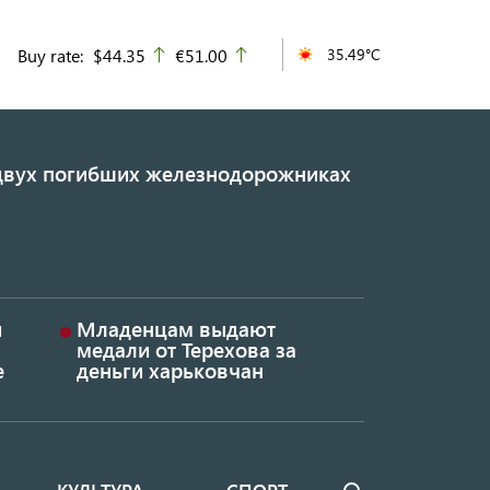
Buy rate:
$44.35
€51.00
35.49°C
up
up
 двух погибших железнодорожниках
и
Младенцам выдают
медали от Терехова за
е
деньги харьковчан