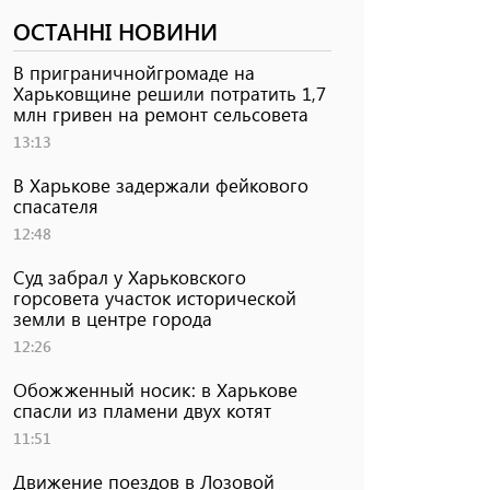
ОСТАННІ НОВИНИ
В приграничнойгромаде на
Харьковщине решили потратить 1,7
млн ​​гривен на ремонт сельсовета
13:13
В Харькове задержали фейкового
спасателя
12:48
Суд забрал у Харьковского
горсовета участок исторической
земли в центре города
12:26
Обожженный носик: в Харькове
спасли из пламени двух котят
11:51
Движение поездов в Лозовой