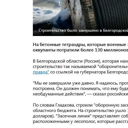
Строительство было завершено в Белгородской
На бетонные тетраэдры, которые военные
оккупанты потратили более 130 миллионов
В Белгородской области (Россия), которая на
строительство так называемой "оборонитель
правда"
со ссылкой на губернатора Белгородс
"Мы ее завершили уже давно. Я надеюсь, прот
построена. Он должен понимать, что ему буд
необдуманные действия", — сказал российски
По словам Гладкова, строили "оборонную засе
областного бюджета. На строительство ушло 
долларов). "Засечная линия" представляет со
расположенными у лесополос, которые расста