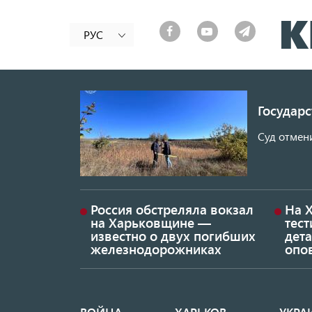
РУС
Государ
Суд отмен
Россия обстреляла вокзал
На 
на Харьковщине —
тес
известно о двух погибших
дет
железнодорожниках
опо