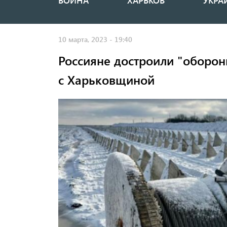
ВОЙНА
ХАРЬКОВ
УКРА
Основная
навигация
10 марта, 2023 - 19:40
Россияне достроили "оборон
с Харьковщиной