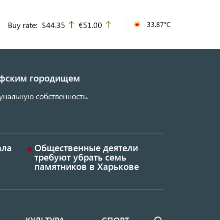
Buy rate:
$44.35
€51.00
33.87°C
up
up
кифским городищем
унальную собственность.
ала
Общественные деятели
требуют убрать семь
памятников в Харькове