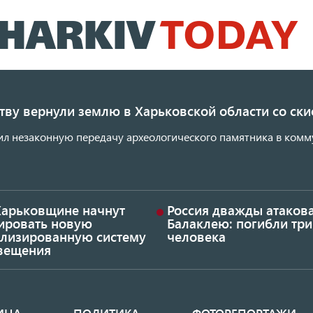
Перейти
к
основному
содержанию
ству вернули землю в Харьковской области со с
ил незаконную передачу археологического памятника в комм
Харьковщине начнут
Россия дважды атаков
тировать новую
Балаклею: погибли три
ализированную систему
человека
вещения