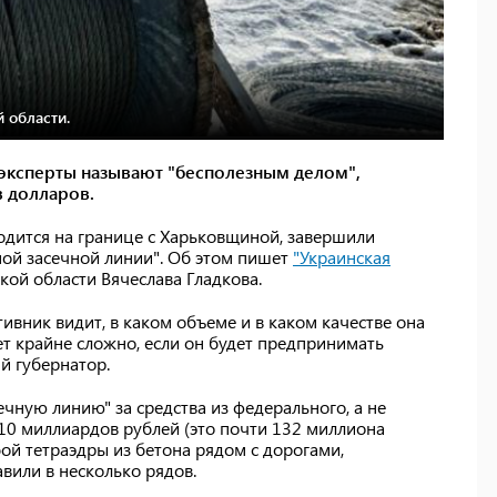
 области.
 эксперты называют "бесполезным делом",
 долларов.
ходится на границе с Харьковщиной, завершили
ной засечной линии". Об этом пишет
"Украинская
кой области Вячеслава Гладкова.
ивник видит, в каком объеме и в каком качестве она
ет крайне сложно, если он будет предпринимать
й губернатор.
чную линию" за средства из федерального, а не
10 миллиардов рублей (это почти 132 миллиона
бой тетраэдры из бетона рядом с дорогами,
вили в несколько рядов.