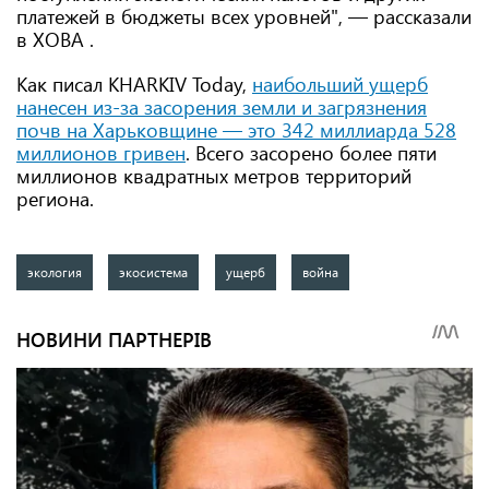
платежей в бюджеты всех уровней", — рассказали
в ХОВА .
Как писал KHARKIV Today,
наибольший ущерб
нанесен из-за засорения земли и загрязнения
почв на Харьковщине — это 342 миллиарда 528
миллионов гривен
. Всего засорено более пяти
миллионов квадратных метров территорий
региона.
экология
экосистема
ущерб
война