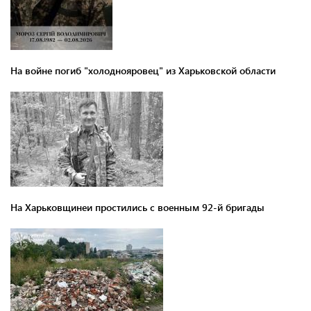
На войне погиб "холоднояровец" из Харьковской области
На Харьковщинеи простились с военным 92-й бригады