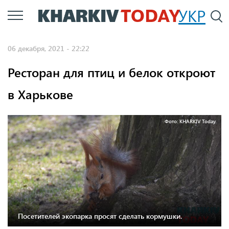
Перейти
УКР
По
к
основному
06 декабря, 2021 - 22:22
содержанию
Ресторан для птиц и белок откроют
в Харькове
Фото: KHARKIV Today.
Посетителей экопарка просят сделать кормушки.