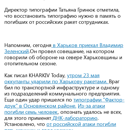
Директор типографии Татьяна Гринюк отметила,
что восстановить типографию нужно в память о
погибших от российских ракет сотрудниках.
Напомним, сегодня
в Харьков приехал Владимир
Зеленский
.Он провел совещание, на котором
говорили об обороне на севере Харьковщины и
отопительном сезоне.
Как писал KHARKIV Today,
утром 23 мая
оккупанты ударили по Харькову ракетами.
Враг
бил по транспортной инфраструктуре и одному
из подразделений коммунального предприятия.
Еще один удар пришелся по
типографии "Фактор-
друк" в Основянском районе.
Из-за атаки
погибли семь человек
, опознать удалось не всех,
для этого применят
ДНК-лабораторию
.
Установлено, что
от российской атаки погибли