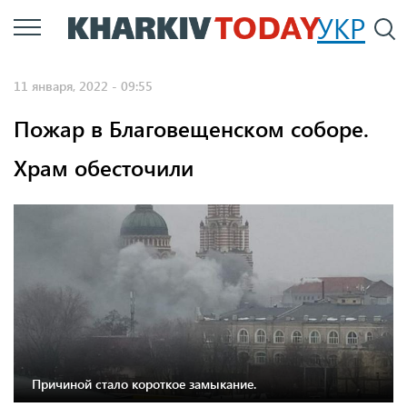
Перейти
УКР
По
к
основному
11 января, 2022 - 09:55
содержанию
Пожар в Благовещенском соборе.
Храм обесточили
Причиной стало короткое замыкание.