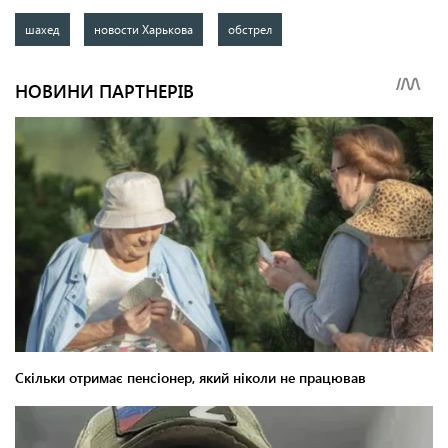
шахед
новости Харькова
обстрел