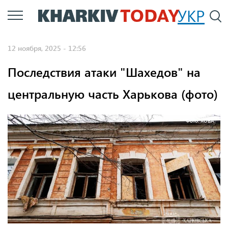
Перейти
УКР
По
к
основному
12 ноября, 2025 - 12:56
содержанию
Последствия атаки "Шахедов" на
центральную часть Харькова (фото)
Фото: ХОВА.