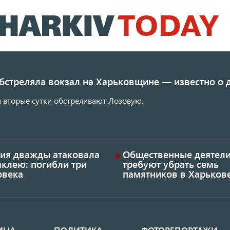
Перейти
к
основному
содержанию
обстреляла вокзал на Харьковщине — известно о
 вторые сутки обстреливают Лозовую.
сия дважды атаковала
Общественные деятел
аклею: погибли три
требуют убрать семь
овека
памятников в Харьков