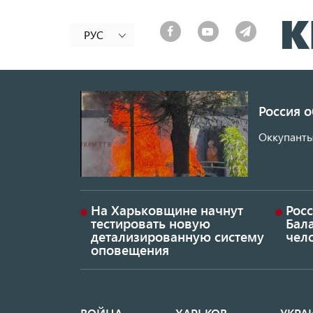
РУС
Россия 
Оккупанты
На Харьковщине начнут
Рос
тестировать новую
Бал
детализированную систему
чел
оповещения