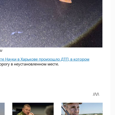
ти
кте Науки в Харькове произошло ДТП, в котором
орогу в неустановленном месте.