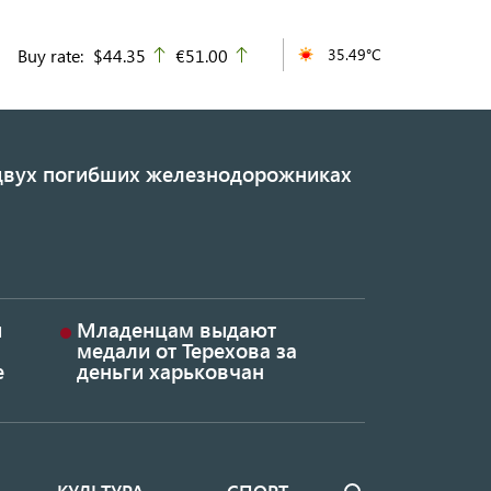
Buy rate:
$44.35
€51.00
35.49°C
up
up
 двух погибших железнодорожниках
и
Младенцам выдают
медали от Терехова за
е
деньги харьковчан