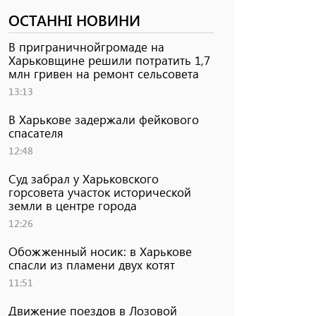
ОСТАННІ НОВИНИ
В приграничнойгромаде на
Харьковщине решили потратить 1,7
млн ​​гривен на ремонт сельсовета
13:13
В Харькове задержали фейкового
спасателя
12:48
Суд забрал у Харьковского
горсовета участок исторической
земли в центре города
12:26
Обожженный носик: в Харькове
спасли из пламени двух котят
11:51
Движение поездов в Лозовой