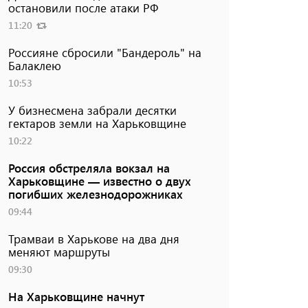
остановили после атаки РФ
11:20
Россияне сбросили "Бандероль" на
Балаклею
10:53
У бизнесмена забрали десятки
гектаров земли на Харьковщине
10:22
Россия обстреляла вокзал на
Харьковщине — известно о двух
погибших железнодорожниках
09:44
Трамваи в Харькове на два дня
меняют маршруты
09:30
На Харьковщине начнут