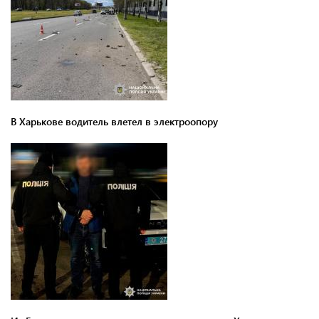
В Харькове водитель влетел в электроопору