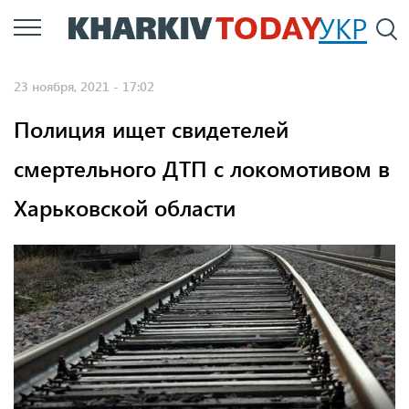
Перейти
УКР
По
к
основному
23 ноября, 2021 - 17:02
содержанию
Полиция ищет свидетелей
смертельного ДТП с локомотивом в
Харьковской области