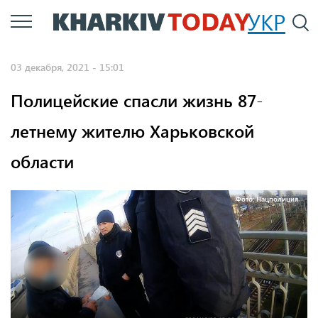
Перейти
УКР
По
к
основному
03 декабря, 2021 - 15:01
содержанию
Полицейские спасли жизнь 87-
летнему жителю Харьковской
области
Фото: Нацполиция