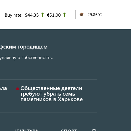
Buy rate:
$44.35
€51.00
29.86°C
up
up
кифским городищем
унальную собственность.
ала
Общественные деятели
требуют убрать семь
памятников в Харькове