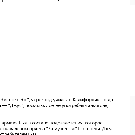
истое небо", через год учился в Калифорнии. Тогда
— "Джус", поскольку он не употреблял алкоголь,
армию. Был в составе подразделения, которое
л кавалером ордена "За мужество" III степени. Джус
стребителей F-16.