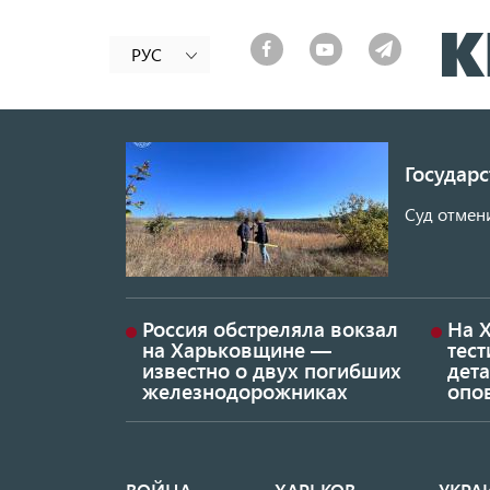
РУС
Государ
Суд отмен
Россия обстреляла вокзал
На 
на Харьковщине —
тес
известно о двух погибших
дет
железнодорожниках
опо