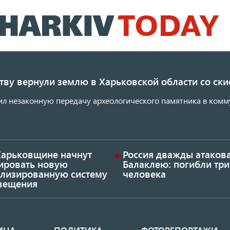
Перейти
к
основному
содержанию
ству вернули землю в Харьковской области со с
ил незаконную передачу археологического памятника в комм
Харьковщине начнут
Россия дважды атаков
тировать новую
Балаклею: погибли три
ализированную систему
человека
вещения