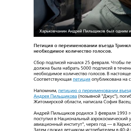
Харьковчанин Андрей Пильщиков был одним из
Петиция о переименовании въезда Тринкле
необходимое количество голосов.
Сбор подписей начался 25 февраля. Чтобы пе
должна была набрать 5000 подписей в течен
необходимое количество голосов. В настояще
Соответствующая
петиция
опубликована на с
Напомним,
петицию о переименовании въезда
Андрея Пильщикова
(позывной "Джус"), поги
Житомирской области, написала София Васец
Андрей Пильщиков родился 3 февраля 1993 г
поступил в Национальный аэрокосмический у
авиационный институт", через год — в Харьк
Затем служил летчиком-истребителем в 40-й 