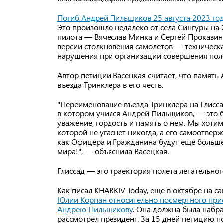
Погиб Андрей Пильщиков 25 августа 2023 го
Это произошло недалеко от села Сингуры н
пилота — Вячеслав Минка и Сергей Проказин.
версии столкновения самолетов — техническа
нарушения при организации совершения пол
Автор петиции Васецкая считает, что памят
въезда Тринклера в его честь.
"Переименование въезда Тринклера на Глисс
в котором учился Андрей Пильщиков, — это б
уважение, гордость и память о нем. Мы хоти
которой не угаснет никогда, а его самоотве
как Офицера и Гражданина будут еще больше
мира!", — объяснила Васецкая.
Глиссад — это траектория полета летательног
Как писал KHARKIV Today, еще в октябре на 
Юлии Корпан относительно посмертного прис
Андрею Пильщикову
. Она должна была набра
рассмотрел президент. За 15 дней петицию п