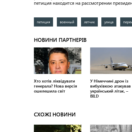
петиция находится на рассмотрении президен
петиция
военный
летчик
улица
пере
СХОЖІ НОВИНИ