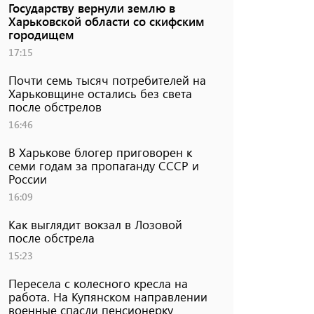
Государству вернули землю в
Харьковской области со скифским
городищем
17:15
Почти семь тысяч потребителей на
Харьковщине остались без света
после обстрелов
16:46
В Харькове блогер приговорен к
семи годам за пропаганду СССР и
России
16:09
Как выглядит вокзал в Лозовой
после обстрела
15:23
Пересела с колесного кресла на
работа. На Купянском направлении
военные спасли пенсионерку