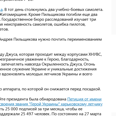
да
. В тот день столкнулись два учебно-боевых самолета.
а Житомирщине. Кроме Пильщикова погибли еще два
 Государственное бюро расследований изучает три
я неисправность самолетов, ошибка пилотов,
етов.
ь Андрея Пильщикова нужно почтить переименованием
аду Джуса, которая проходит между корпусами ХНУВС,
езграничное уважение к Герою, благодарность,
м запечатлеть навсегда Окрыленность Джуса, Огонь
рженное служение Украине и уникальные достижения
 вдохновлять молодых летчиков Украины и всего
о аппарата, по которой он снижается перед посадкой.
сайте президента была обнародована
Петиция от имени
воения звания "Герой Украины" харьковскому летчику
ть 25 000 подписей за три месяца, чтобы ее
оддержали 25 497 человек. По состоянию на 27 марта