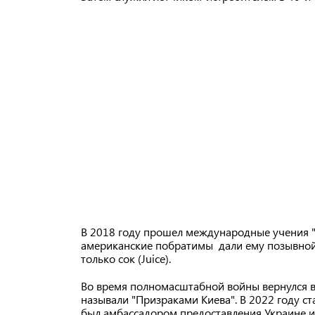
В 2018 году прошел международные учения "Ч
американские побратимы дали ему позывной 
только сок (Juice).
Во время полномасштабной войны вернулся в 
называли "Призраками Киева". В 2022 году ста
был амбассадором предоставления Украине и