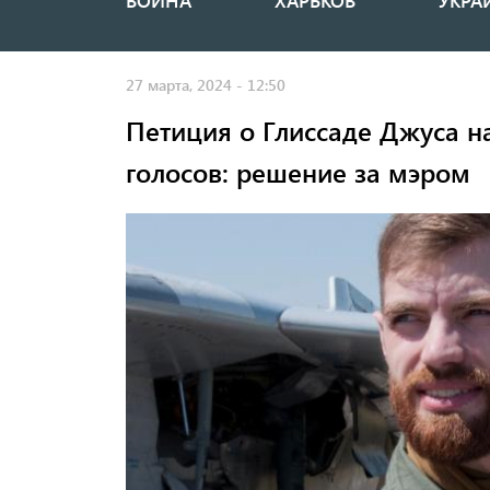
ВОЙНА
ХАРЬКОВ
УКРА
Основная
навигация
27 марта, 2024 - 12:50
Петиция о Глиссаде Джуса н
голосов: решение за мэром