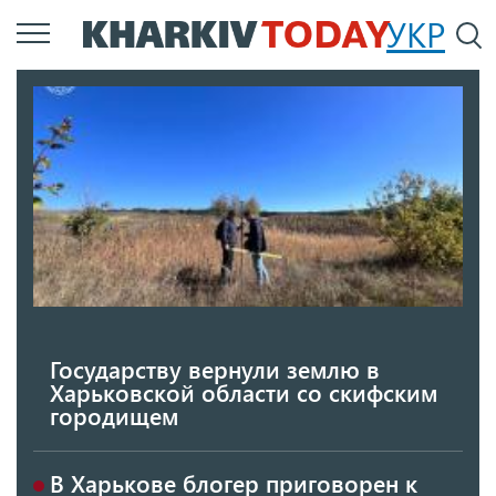
Перейти
УКР
По
к
основному
содержанию
Государству вернули землю в
Харьковской области со скифским
городищем
В Харькове блогер приговорен к