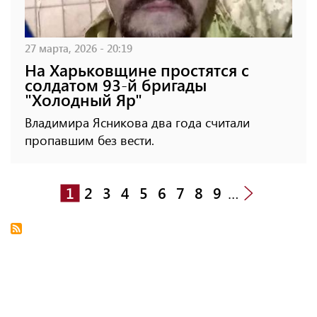
27 марта, 2026 - 20:19
На Харьковщине простятся с
солдатом 93-й бригады
"Холодный Яр"
Владимира Ясникова два года считали
пропавшим без вести.
1
2
3
4
5
6
7
8
9
…