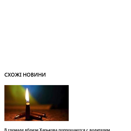
СХОЖІ НОВИНИ
В громаде вблизи Харькова попрощаются с водителем