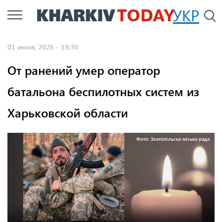
Перейти
УКР
По
к
основному
01 июня, 2026 - 19:30
содержанию
От ранений умер оператор
батальона беспилотных систем из
Харьковской области
Фото: Златопільска міська рада