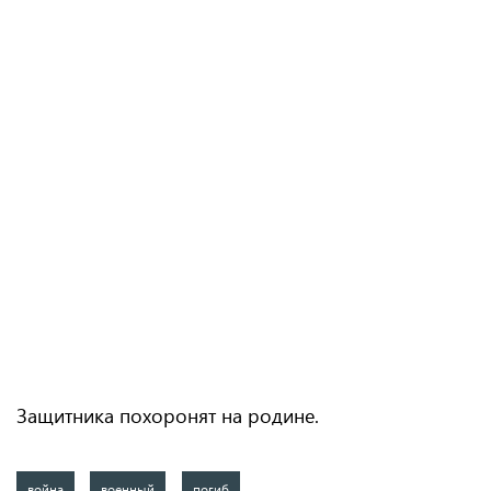
Защитника похоронят на родине.
война
военный
погиб