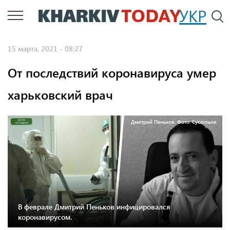
Перейти
УКР
По
к
основному
15 марта, 2021 - 08:27
содержанию
От последствий коронавируса умер
харьковский врач
Дмитрий Пеньков. Фото: Суспільне.
В феврале Дмитрий Пеньков инфицировался
коронавирусом.