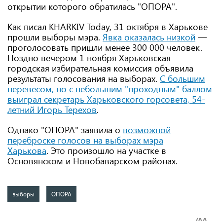
открытии которого обратилась "ОПОРА".
Как писал KHARKIV Today, 31 октября в Харькове
прошли выборы мэра.
Явка оказалась низкой
—
проголосовать пришли менее 300 000 человек.
Поздно вечером 1 ноября Харьковская
городская избирательная комиссия объявила
результаты голосования на выборах.
С большим
перевесом, но с небольшим "проходным" баллом
выиграл секретарь Харьковского горсовета, 54-
летний Игорь Терехов
.
Однако "ОПОРА" заявила о
возможной
переброске голосов на выборах мэра
Харькова
. Это произошло на участке в
Основянском и Новобаварском районах.
выборы
ОПОРА