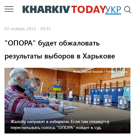
Перейти
УКР
По
к
основному
02 ноября, 2021 - 09:35
содержанию
"ОПОРА" будет обжаловать
результаты выборов в Харькове
Фото: Сергей Козлов / KHARKIV Today
Жалобу направят в избирком. Если там откажутся
пересчитывать голоса, "ОПОРА" пойдет в суд.