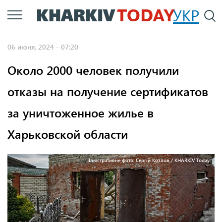
Перейти
УКР
По
к
основному
06 июня, 2024 - 07:20
содержанию
Около 2000 человек получили
отказы на получение сертификатов
за уничтоженное жилье в
Харьковской области
Ілюстративне фото: Сергій Козлов / KHARKIV Today