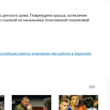
 детского дома. Повреждена крыша, остекление
о ссылкой на начальника Золочевской поселковой
оссийские ракеты атаковали два района в Харькове: