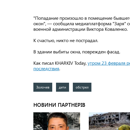
"Попадание произошло в помещение бывшего
окон", — сообщила медиаплатформа "Заря" с
военной администрации Виктора Коваленко.
К счастью, никто не пострадал.
В здании выбиты окна, поврежден фасад.
Как писал KHARKIV Today,
утром 23 февраля р
последствия
.
Золочев
дети
обстрел