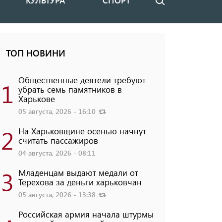
КУЛЬТУРА
СПОРТ
Поиск
ТОП НОВИНИ
Общественные деятели требуют
1
убрать семь памятников в
Харькове
05 августа, 2026 - 16:10
2
На Харьковщине осенью начнут
считать пассажиров
04 августа, 2026 - 08:11
3
Младенцам выдают медали от
Терехова за деньги харьковчан
05 августа, 2026 - 13:38
Российская армия начала штурмы