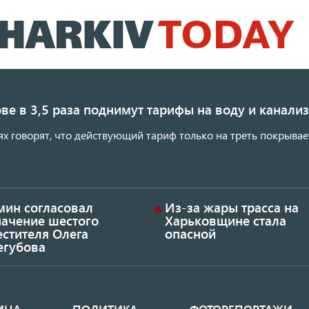
Перейти
к
основному
содержанию
ве в 3,5 раза поднимут тарифы на воду и канал
ях говорят, что действующий тариф только на треть покрывае
мин согласовал
Из-за жары трасса на
начение шестого
Харьковщине стала
стителя Олега
опасной
егубова