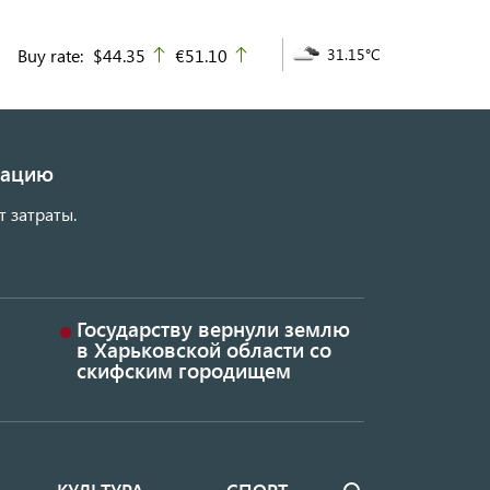
Buy rate:
$44.35
€51.10
31.15°C
up
up
изацию
т затраты.
Государству вернули землю
в Харьковской области со
скифским городищем