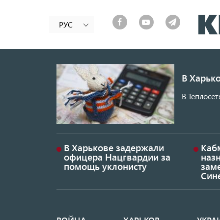
РУС
В Харько
В Теплосет
В Харькове задержали
Каб
офицера Нацгвардии за
наз
помощь уклонисту
заме
Син