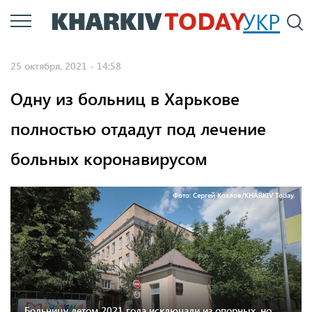
Перейти
УКР
По
к
основному
25 октября, 2021 - 14:58
содержанию
Одну из больниц в Харькове
полностью отдадут под лечение
больных коронавирусом
Фото: Сергей Козлов/KHARKIV Today.
Больницу летом 2021 года исключали из опорных, но