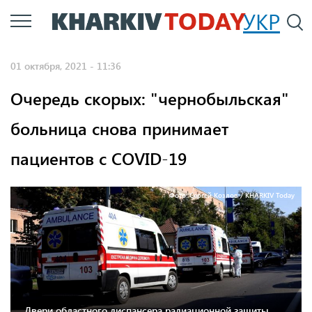
Перейти
УКР
По
к
основному
01 октября, 2021 - 11:36
содержанию
Очередь скорых: "чернобыльская"
больница снова принимает
пациентов с COVID-19
Фото: Сергей Козлов / KHARKIV Today
Двери областного диспансера радиационной защиты