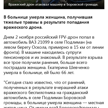
Вражеский дрон атаковал машину в Боровской громаде.
В больнице умерла женщина, получившая
тяжелые травмы в результате попадания
вражеского дрона.
Днем 2 ноября российский FPV-дрон попал в
автомобиль ВАЗ 21099 в селе Подлиман (на
левом берегу Оскола, примерно в 15 км от линии
фронта). В машине находились супруги
пенсионеров и их знакомый. В результате взрыва
все трое получили ранения, больше всего
пострадала женщина. Екатерина Шевченко
умерла в больнице, ей было 66 лет.
"Сегодня стало известно, что от ранений,
полученных в результате вчерашней атаки
вражеского беспилотника на гражданский
автомобиль в селе Подлиман Боровской
громады, в больнице умерла женщина — местная
жительница. От имени всей Боровскойгромады