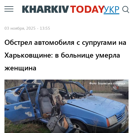
Перейти
УКР
По
к
основному
03 ноября, 2025 - 13:55
содержанию
Обстрел автомобиля с супругами на
Харьковщине: в больнице умерла
женщина
Фото: Борівська сільрада.