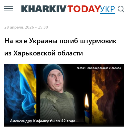
Перейти
УКР
По
к
основному
28 апреля, 2026 - 19:30
содержанию
На юге Украины погиб штурмовик
из Харьковской области
Фото: Нововодолазька сільрада
Александру Кифьяку было 42 года.