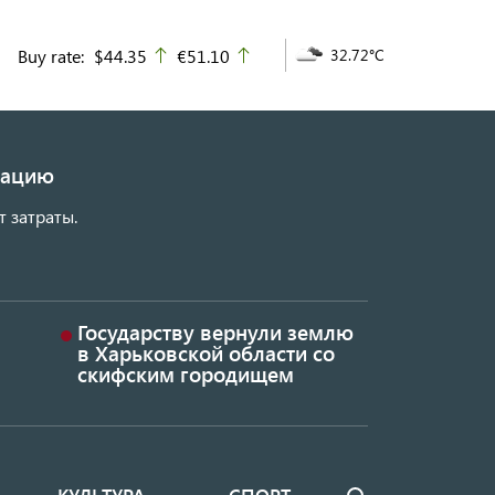
Buy rate:
$44.35
€51.10
32.72°C
up
up
изацию
т затраты.
Государству вернули землю
в Харьковской области со
скифским городищем