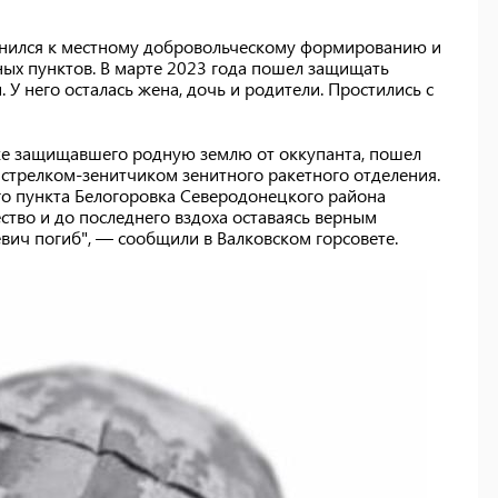
инился к местному добровольческому формированию и
ых пунктов. В марте 2023 года пошел защищать
. У него осталась жена, дочь и родители. Простились с
уже защищавшего родную землю от оккупанта, пошел
 стрелком-зенитчиком зенитного ракетного отделения.
го пункта Белогоровка Северодонецкого района
ство и до последнего вздоха оставаясь верным
вич погиб", — сообщили в Валковском горсовете.