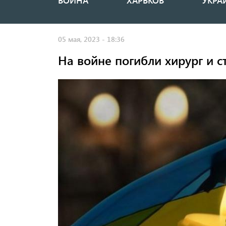
ВОЙНА
ХАРЬКОВ
УКРА
Основная
навигация
05 мая, 2023 - 18:36
На войне погибли хирург и с