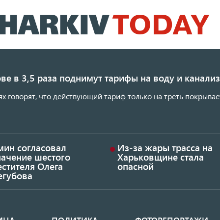
Перейти
к
основному
содержанию
ве в 3,5 раза поднимут тарифы на воду и канал
ях говорят, что действующий тариф только на треть покрывае
мин согласовал
Из-за жары трасса на
начение шестого
Харьковщине стала
стителя Олега
опасной
егубова