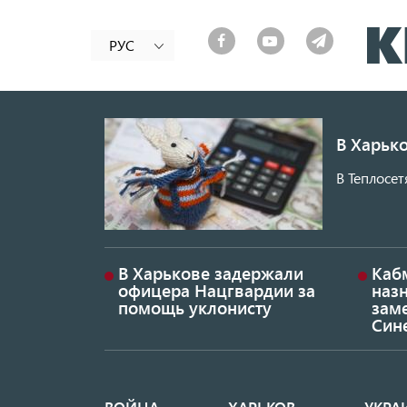
РУС
В Харько
В Теплосет
В Харькове задержали
Каб
офицера Нацгвардии за
наз
помощь уклонисту
заме
Син