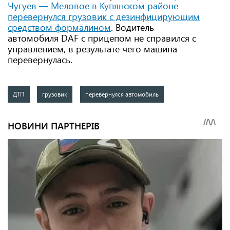
Чугуев — Меловое в Купянском районе
перевернулся грузовик с дезинфицирующим
средством формалином
. Водитель
автомобиля DAF с прицепом не справился с
управлением, в результате чего машина
перевернулась.
ДТП
грузовик
перевернулся автомобиль