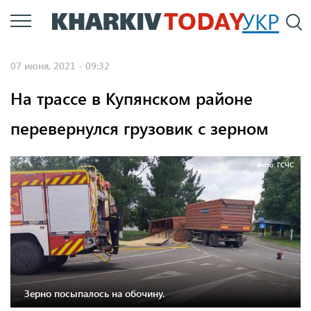
Перейти
УКР
По
к
основному
07 июня, 2021 - 09:32
содержанию
На трассе в Купянском районе
перевернулся грузовик с зерном
Фото: ГСЧС
Зерно посыпалось на обочину.