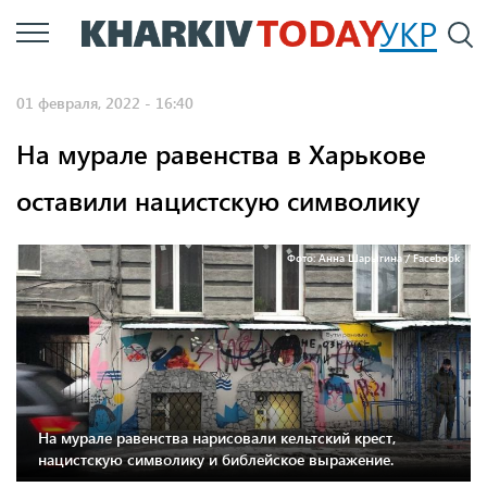
Перейти
УКР
По
к
основному
01 февраля, 2022 - 16:40
содержанию
На мурале равенства в Харькове
оставили нацистскую символику
Фото: Анна Шарыгина / Facebook
На мурале равенства нарисовали кельтский крест,
нацистскую символику и библейское выражение.