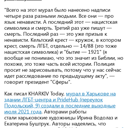
"Всего на этот мурал было нанесено надписи
четыре раза разными людьми. Все они — про
язык ненависти. А последний этот — нацистская
символика и смерть. Третий раз уже пишут —
смерть. Последний раз — это уже призыв к
ненависти. Кельтский крест — кружок, в котором
крест, смерть ЛГБТ, отдельно — 14/88 (это тоже
нацистская символика) и "бытие — 1921" (я
вообще не понимаю, что это значит из Библии, но
похоже, это тоже часть всей истории. Полиция
просит не зарисовывать, потому что у нас сейчас
идет расследование по предыдущему акту", —
говорит президент "Сферы".
Как писал KHARKIV Today,
мурал в Харькове на
здании ЛГБТ-центра и PrideHub (переулок
Подольский, 9) создали в последние выходные
июля 2021 года
. Авторами работы
стали харьковские художницы Ирина Водолаз и
Екатерина Буштрук. Авторы надеялись, что