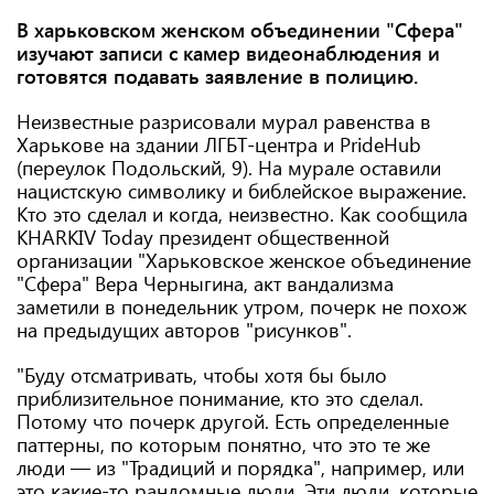
В харьковском женском объединении "Сфера"
изучают записи с камер видеонаблюдения и
готовятся подавать заявление в полицию.
Неизвестные разрисовали мурал равенства в
Харькове на здании ЛГБТ-центра и PrideHub
(переулок Подольский, 9). На мурале оставили
нацистскую символику и библейское выражение.
Кто это сделал и когда, неизвестно. Как сообщила
KHARKIV Today президент общественной
организации "Харьковское женское объединение
"Сфера" Вера Черныгина, акт вандализма
заметили в понедельник утром, почерк не похож
на предыдущих авторов "рисунков".
"Буду отсматривать, чтобы хотя бы было
приблизительное понимание, кто это сделал.
Потому что почерк другой. Есть определенные
паттерны, по которым понятно, что это те же
люди — из "Традиций и порядка", например, или
это какие-то рандомные люди. Эти люди, которые