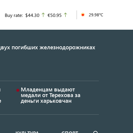
Buy rate:
$44.30
€50.95
29.98°C
up
up
 двух погибших железнодорожниках
и
Младенцам выдают
медали от Терехова за
е
деньги харьковчан