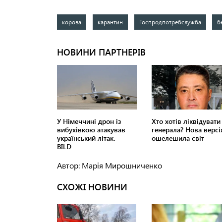
корова
карантин
Госпродпотребслужба
б
Автор: Марія Мирошниченко
СХОЖІ НОВИНИ