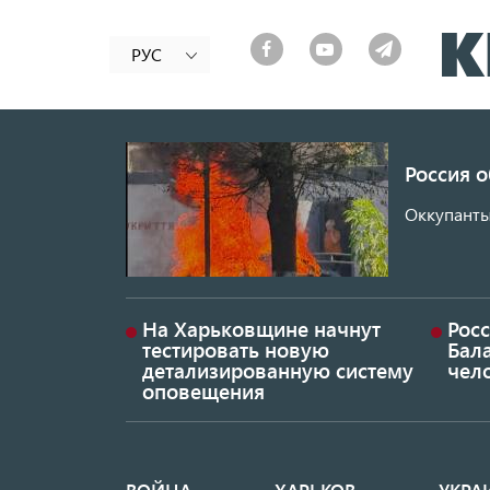
РУС
Россия 
Оккупанты
На Харьковщине начнут
Рос
тестировать новую
Бал
детализированную систему
чел
оповещения