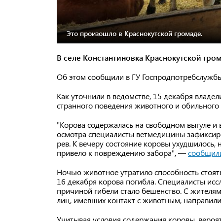
Это произошло в Краснокутской громаде.
В селе Константиновка Краснокутской гро
Об этом сообщили в ГУ Госпродпотребслужбы
Как уточнили в ведомстве, 15 декабря владе
странного поведения животного и обильного
"Корова содержалась на свободном выгуле и в
осмотра специалисты ветмедицины зафиксир
рев. К вечеру состояние коровы ухудшилось,
привело к повреждению забора", —
сообщил
Ночью животное утратило способность стоять 
​​16 декабря корова погибла. Специалисты исс
причиной гибели стало бешенство. С жителям
лиц, имевших контакт с животным, направил
Учитывая условия содержания коровы, вероя