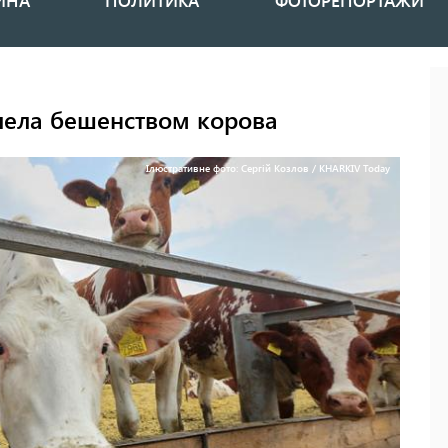
ИНА
ПОЛИТИКА
ФОТОРЕПОРТАЖИ
лела бешенством корова
Ілюстративне фото: Сергій Козлов / KHARKIV Today