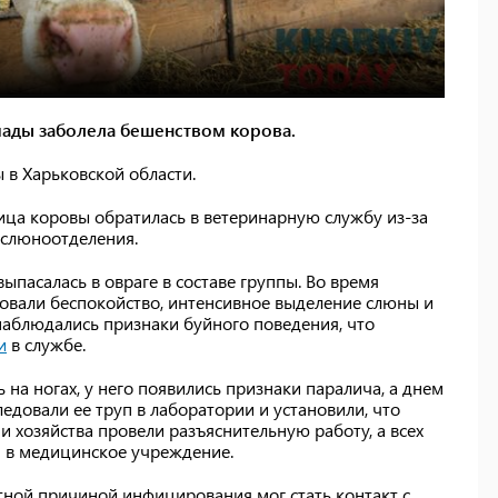
мады заболела бешенством корова.
 в Харьковской области.
лица коровы обратилась в ветеринарную службу из-за
 слюноотделения.
ыпасалась в овраге в составе группы. Во время
овали беспокойство, интенсивное выделение слюны и
 наблюдались признаки буйного поведения, что
и
в службе.
на ногах, у него появились признаки паралича, а днем
ледовали ее труп в лаборатории и установили, что
и хозяйства провели разъяснительную работу, а всех
и в медицинское учреждение.
тной причиной инфицирования мог стать контакт с