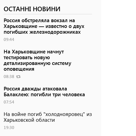
ОСТАННІ НОВИНИ
Россия обстреляла вокзал на
Харьковщине — известно о двух
погибших железнодорожниках
09:44
На Харьковщине начнут
тестировать новую
детализированную систему
оповещения
08:38
Россия дважды атаковала
Балаклею: погибли три человека
07:54
На войне погиб "холоднояровец" из
Харьковской области
19:30