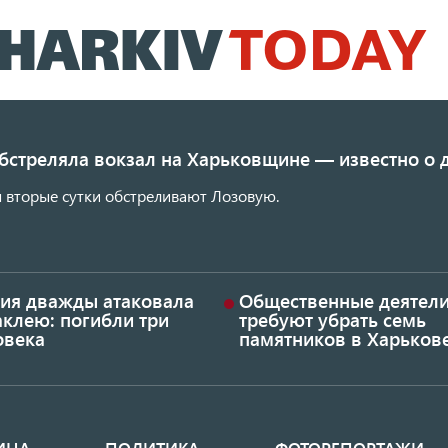
Перейти
к
основному
содержанию
обстреляла вокзал на Харьковщине — известно о
 вторые сутки обстреливают Лозовую.
сия дважды атаковала
Общественные деятел
аклею: погибли три
требуют убрать семь
овека
памятников в Харьков