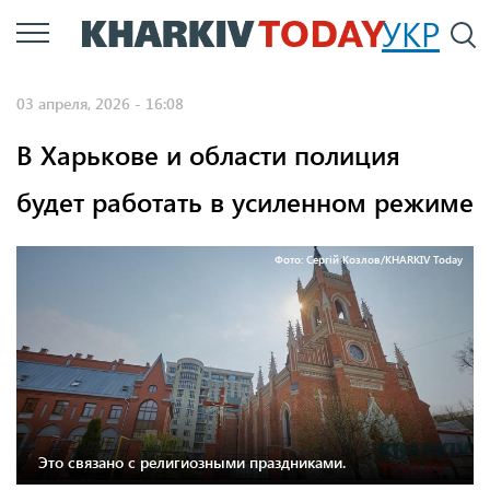
Перейти
УКР
По
к
основному
03 апреля, 2026 - 16:08
содержанию
В Харькове и области полиция
будет работать в усиленном режиме
Фото: Сергій Козлов/KHARKIV Today
Это связано с религиозными праздниками.