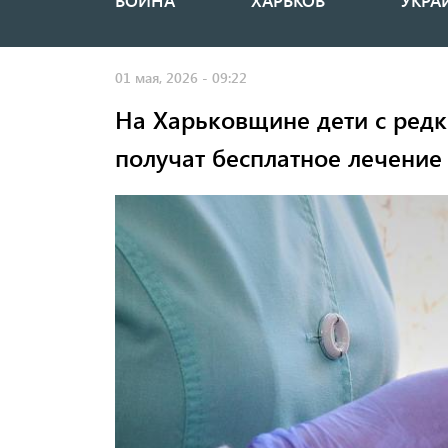
ВОЙНА
ХАРЬКОВ
УКРА
Основная
навигация
01 мая, 2026 - 09:22
На Харьковщине дети с ред
получат бесплатное лечение