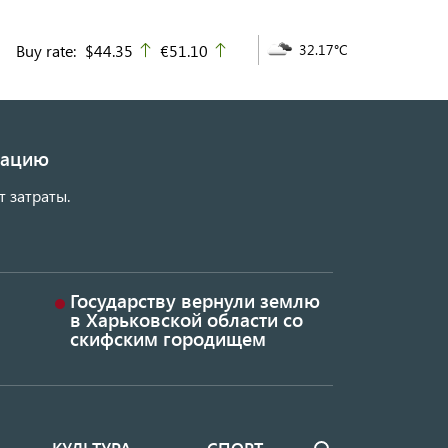
Buy rate:
$44.35
€51.10
32.17°C
up
up
изацию
т затраты.
Государству вернули землю
в Харьковской области со
скифским городищем