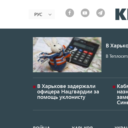
РУС
В Харько
В Теплосет
В Харькове задержали
Каб
офицера Нацгвардии за
наз
помощь уклонисту
заме
Син