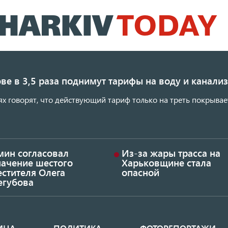
Перейти
к
основному
содержанию
ве в 3,5 раза поднимут тарифы на воду и канал
ях говорят, что действующий тариф только на треть покрывае
мин согласовал
Из-за жары трасса на
начение шестого
Харьковщине стала
стителя Олега
опасной
егубова