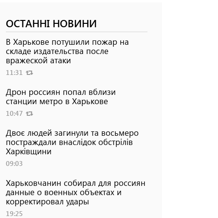
ОСТАННІ НОВИНИ
В Харькове потушили пожар на
складе издательства после
вражеской атаки
11:31
Дрон россиян попал вблизи
станции метро в Харькове
10:47
Двоє людей загинули та восьмеро
постраждали внаслідок обстрілів
Харківщини
09:03
Харьковчанин собирал для россиян
данные о военных объектах и ​​
корректировал удары
19:25