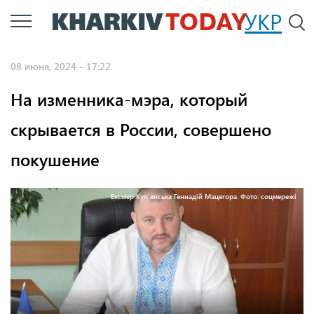
Перейти
УКР
По
к
основному
08 июня, 2024 - 17:22
содержанию
На изменника-мэра, который
скрывается в России, совершено
покушение
Ексмер Куп'янська Геннадій Мацегора. Фото: соцмережі