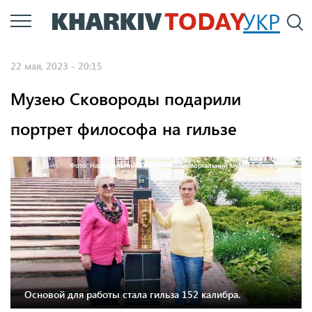
Перейти
УКР
По
к
основному
22 мая, 2023 - 20:15
содержанию
Музею Сковороды подарили
портрет философа на гильзе
Фото: Національний літературно-меморіальний музей Г. Сковороди
Основой для работы стала гильза 152 калибра.