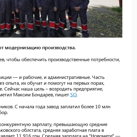
ют модернизацию производства.
ев, чтобы обеспечить производственные потребности,
иции — и рабочие, и административные. Часть
з опыта, их обучат и помогут на первых порах,
е. Сейчас наша цель – возродить предприятие,
тметил Максим Бондарев, пишет
SQ
.
иков. C начала года завод заплатил более 10 млн
бор.
 конкурентную зарплату, превышающую средние
ковского облстата, средняя заработная плата в
вляет 11 916 грн. Средняя зарплата на "Новомете" —