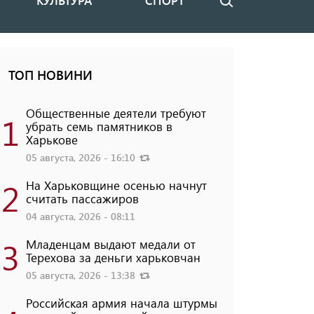
КУЛЬТУРА
СПОРТ
Поиск
ТОП НОВИНИ
Общественные деятели требуют
1
убрать семь памятников в
Харькове
05 августа, 2026 - 16:10
2
На Харьковщине осенью начнут
считать пассажиров
04 августа, 2026 - 08:11
3
Младенцам выдают медали от
Терехова за деньги харьковчан
05 августа, 2026 - 13:38
Российская армия начала штурмы