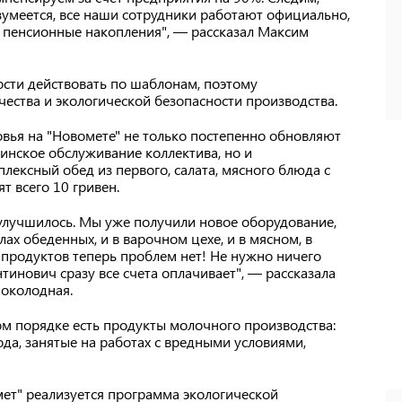
азумеется, все наши сотрудники работают официально,
о, пенсионные накопления", — рассказал Максим
сти действовать по шаблонам, поэтому
ества и экологической безопасности производства.
вья на "Новомете" не только постепенно обновляют
нское обслуживание коллектива, но и
лексный обед из первого, салата, мясного блюда с
т всего 10 гривен.
 улучшилось. Мы уже получили новое оборудование,
ах обеденных, и в варочном цехе, и в мясном, в
 продуктов теперь проблем нет! Не нужно ничего
тинович сразу все счета оплачивает", — рассказала
околодная.
ом порядке есть продукты молочного производства:
вода, занятые на работах с вредными условиями,
мет" реализуется программа экологической