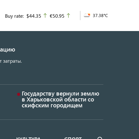
Buy rate:
$44.35
€50.95
37.38°C
up
up
изацию
т затраты.
Государству вернули землю
в Харьковской области со
скифским городищем