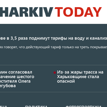
Перейти
к
основному
содержанию
ве в 3,5 раза поднимут тарифы на воду и канал
ях говорят, что действующий тариф только на треть покрывае
мин согласовал
Из-за жары трасса на
начение шестого
Харьковщине стала
стителя Олега
опасной
егубова