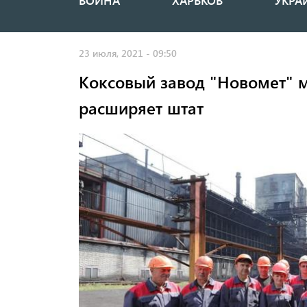
ВОЙНА
ХАРЬКОВ
УКРА
Основная
навигация
23 июля, 2021 - 09:50
Коксовый завод "Новомет" 
расширяет штат