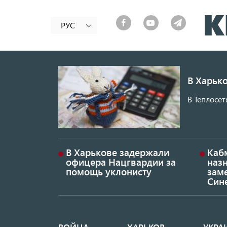
РУС
В Харько
В Теплосет
В Харькове задержали
Каб
офицера Нацгвардии за
наз
помощь уклонисту
заме
Син