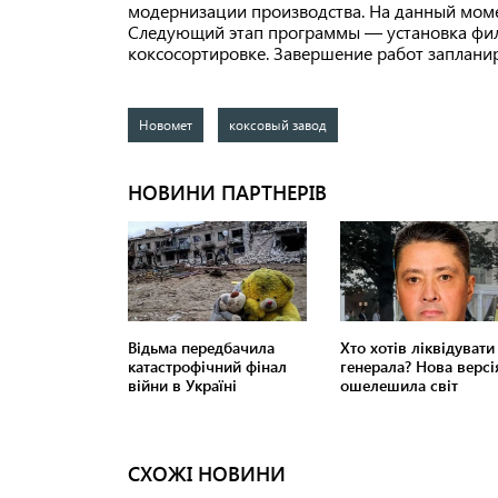
модернизации производства. На данный моме
Следующий этап программы — установка филь
коксосортировке. Завершение работ запланир
Новомет
коксовый завод
СХОЖІ НОВИНИ