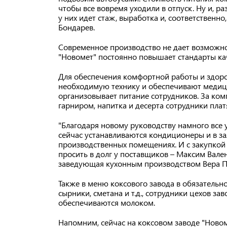
чтобы все вовремя уходили в отпуск. Ну и, р
у них идет стаж, выработка и, соответственн
Бондарев.
Современное производство не дает возможно
"Новомет" постоянно повышает стандарты кач
Для обеспечения комфортной работы и здоро
необходимую технику и обеспечивают медици
организовывает питание сотрудников. За комп
гарниром, напитка и десерта сотрудники платя
"Благодаря новому руководству намного все
сейчас устанавливаются кондиционеры и в зал
производственных помещениях. И с закупкой
просить в долг у поставщиков – Максим Вален
заведующая кухонным производством Вера П
Также в меню коксового завода в обязательн
сырники, сметана и т.д., сотрудники цехов за
обеспечиваются молоком.
Напомним, сейчас на коксовом заводе "Ново