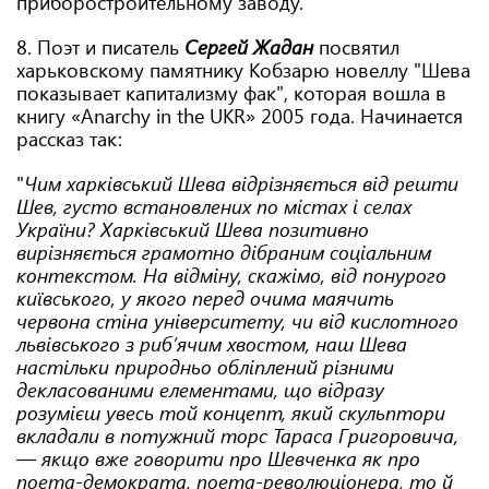
приборостроительному заводу.
8. Поэт и писатель
Сергей Жадан
посвятил
харьковскому памятнику Кобзарю новеллу "Шева
показывает капитализму фак", которая вошла в
книгу «Anarchy in the UKR» 2005 года. Начинается
рассказ так:
"
Чим харківський Шева відрізняється від решти
Шев, густо встановлених по містах і селах
України? Харківський Шева позитивно
вирізняється грамотно дібраним соціальним
контекстом. На відміну, скажімо, від понурого
київського, у якого перед очима маячить
червона стіна університету, чи від кислотного
львівського з риб’ячим хвостом, наш Шева
настільки природньо обліплений різними
декласованими елементами, що відразу
розумієш увесь той концепт, який скульптори
вкладали в потужний торс Тараса Григоровича,
— якщо вже говорити про Шевченка як про
поета-демократа, поета-революціонера, то й