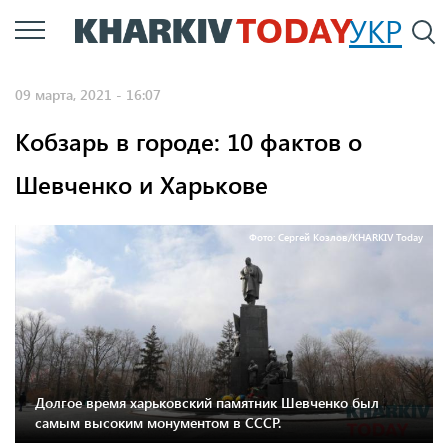
Перейти
УКР
По
к
основному
09 марта, 2021 - 16:07
содержанию
Кобзарь в городе: 10 фактов о
Шевченко и Харькове
Фото: Сергей Козлов/KHARKIV Today
Долгое время харьковский памятник Шевченко был
самым высоким монументом в СССР.