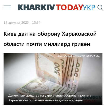
Перейти
УКР
По
к
основному
15 августа, 2023 - 15:54
содержанию
Киев дал на оборону Харьковской
области почти миллиард гривен
Фото: Сергей Козлов / KHARKIV Today
Денежные средства на укрепление обороны просила
Харьковская областная военная администрация.