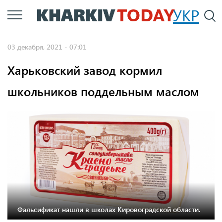
Перейти
УКР
По
к
основному
03 декабря, 2021 - 07:01
содержанию
Харьковский завод кормил
школьников поддельным маслом
Фальсификат нашли в школах Кировоградской области.