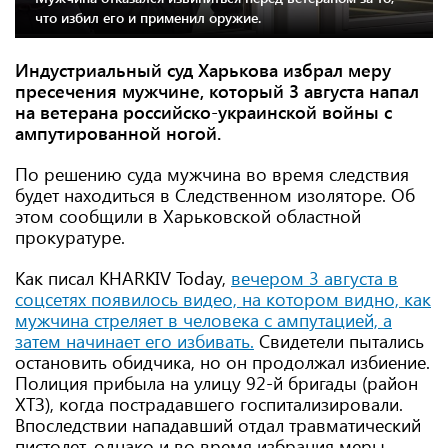
что избил его и применил оружие.
Индустриальный суд Харькова избрал меру
пресечения мужчине, который 3 августа напал
на ветерана российско-украинской войны с
ампутированной ногой.
По решению суда мужчина во время следствия
будет находиться в Следственном изоляторе. Об
этом сообщили в Харьковской областной
прокуратуре.
Как писал KHARKIV Today,
вечером 3 августа в
соцсетях появилось видео, на котором видно, как
мужчина стреляет в человека с ампутацией, а
затем начинает его избивать.
Свидетели пытались
остановить обидчика, но он продолжал избиение.
Полиция прибыла на улицу 92-й бригады (район
ХТЗ), когда пострадавшего госпитализировали.
Впоследствии нападавший отдал травматический
пистолет, однако и во время избрания меры