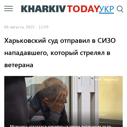
Перейти
УКР
По
к
основному
06 августа, 2025 - 11:59
содержанию
Харьковский суд отправил в СИЗО
нападавшего, который стрелял в
ветерана
Фото: "Медіапорт".
Мужчина отказался извиниться перед ветераном за то,