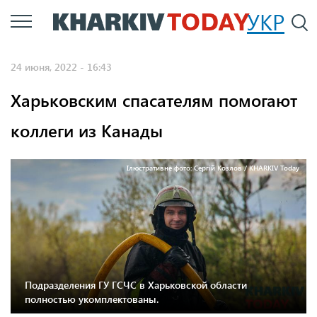
Перейти
УКР
По
к
основному
24 июня, 2022 - 16:43
содержанию
Харьковским спасателям помогают
коллеги из Канады
Ілюстративне фото: Сергій Козлов / KHARKIV Today
Подразделения ГУ ГСЧС в Харьковской области
полностью укомплектованы.