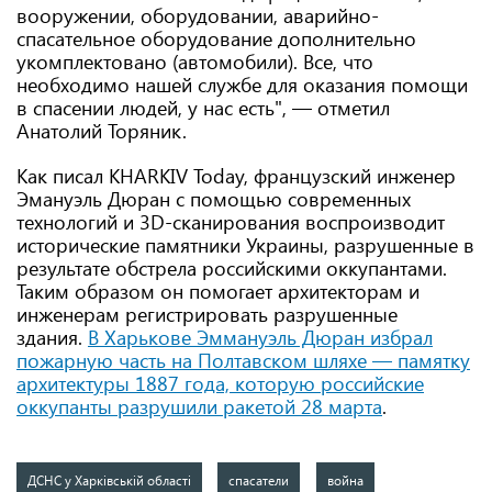
вооружении, оборудовании, аварийно-
спасательное оборудование дополнительно
укомплектовано (автомобили). Все, что
необходимо нашей службе для оказания помощи
в спасении людей, у нас есть", — отметил
Анатолий Торяник.
Как писал KHARKIV Today, французский инженер
Эмануэль Дюран с помощью современных
технологий и 3D-сканирования воспроизводит
исторические памятники Украины, разрушенные в
результате обстрела российскими оккупантами.
Таким образом он помогает архитекторам и
инженерам регистрировать разрушенные
здания.
В Харькове Эммануэль Дюран избрал
пожарную часть на Полтавском шляхе — памятку
архитектуры 1887 года, которую российские
оккупанты разрушили ракетой 28 марта
.
ДСНС у Харківській області
спасатели
война