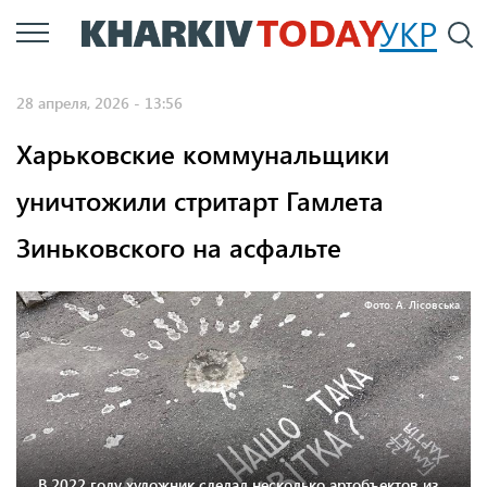
Перейти
УКР
По
к
основному
28 апреля, 2026 - 13:56
содержанию
Харьковские коммунальщики
уничтожили стритарт Гамлета
Зиньковского на асфальте
Фото: А. Лісовська
В 2022 году художник сделал несколько артобъектов из