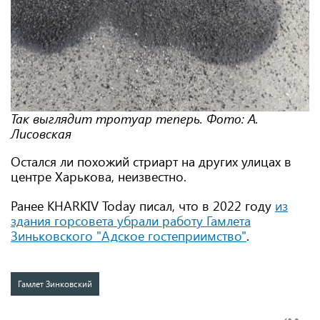
Так выглядит тротуар теперь. Фото: А.
Лисовская
Остался ли похожий стриарт на других улицах в
центре Харькова, неизвестно.
Ранее KHARKIV Today писал, что в 2022 году
из
здания горсовета убрали работу Гамлета
Зиньковского "Адское гостеприимство"
.
Гамлет Зинковский