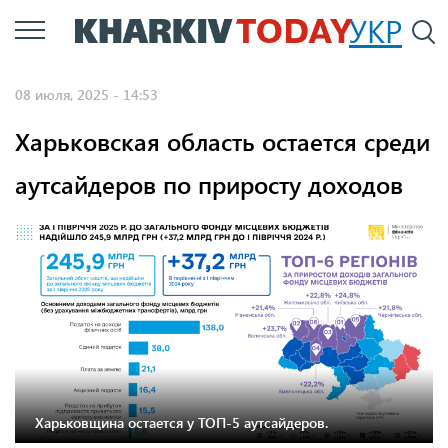
Перейти
УКР
По
к
основному
08 июля, 2025 - 14:53
содержанию
Харьковская область остается среди
аутсайдеров по приросту доходов
Графіка: Мінфін.
Харьковщина остается у ТОП-5 аутсайдеров.