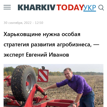
Перейти
УКР
По
к
основному
30 сентября, 2022 - 12:50
содержанию
Харьковщине нужна особая
стратегия развития агробизнеса, —
эксперт Евгений Иванов