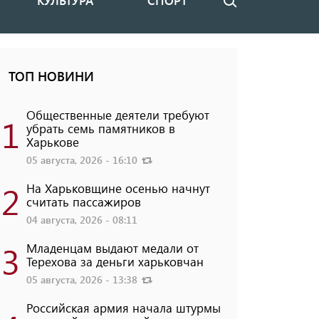
КУЛЬТУРА
СПОРТ
Поиск
ТОП НОВИНИ
Общественные деятели требуют
1
убрать семь памятников в
Харькове
05 августа, 2026 - 16:10
2
На Харьковщине осенью начнут
считать пассажиров
04 августа, 2026 - 08:11
3
Младенцам выдают медали от
Терехова за деньги харьковчан
05 августа, 2026 - 13:38
Российская армия начала штурмы