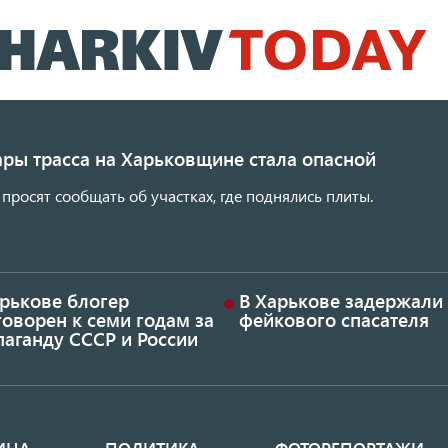
Перейти
к
основному
содержанию
ары трасса на Харьковщине стала опасной
просят сообщать об участках, где поднялись плиты.
арькове блогер
В Харькове задержали
оворен к семи годам за
фейкового спасателя
аганду СССР и России