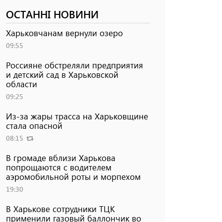
ОСТАННІ НОВИНИ
Харьковчанам вернули озеро
09:55
Россияне обстреляли предприятия
и детский сад в Харьковской
области
09:25
Из-за жары трасса на Харьковщине
стала опасной
08:15
В громаде вблизи Харькова
попрощаются с водителем
аэромобильной роты и морпехом
19:30
В Харькове сотрудники ТЦК
применили газовый баллончик во