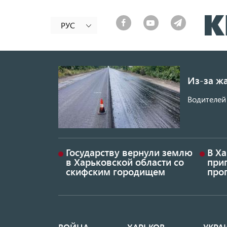
РУС
Из-за ж
Водителей 
Государству вернули землю
В Х
в Харьковской области со
приг
скифским городищем
проп