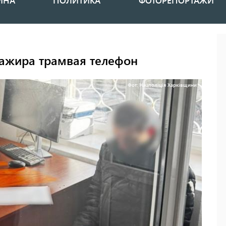
ИНА
ПОЛИТИКА
ФОТОРЕПОРТАЖИ
сажира трамвая телефон
Фот: Нацполіція Харківщини