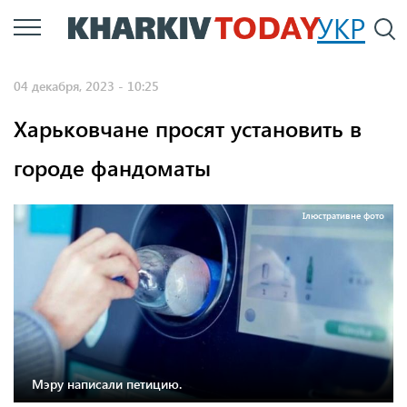
Перейти
УКР
По
к
основному
04 декабря, 2023 - 10:25
содержанию
Харьковчане просят установить в
городе фандоматы
Ілюстративне фото
Мэру написали петицию.