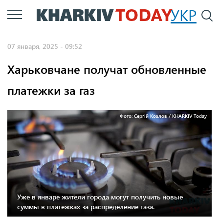
Перейти
УКР
По
к
основному
07 января, 2025 - 09:52
содержанию
Харьковчане получат обновленные
платежки за газ
Фото: Сергій Козлов / KHARKIV Today
Уже в январе жители города могут получить новые
суммы в платежках за распределение газа.