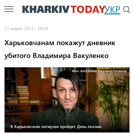
Перейти
УКР
По
к
основному
17 марта, 2023 - 18:39
содержанию
Харьковчанам покажут дневник
убитого Владимира Вакуленко
Фото: Володимир Вакуленко/Facebook
В Харьковском литмузее пройдет День поэзии.