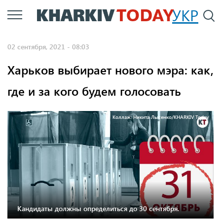
Перейти
УКР
По
к
основному
02 сентября, 2021 - 08:03
содержанию
Харьков выбирает нового мэра: как,
где и за кого будем голосовать
Коллаж: Никита Лысенко/KHARKIV Today
Кандидаты должны определиться до 30 сентября.