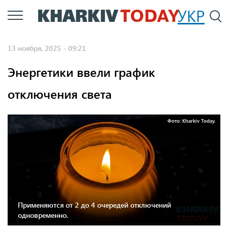
Перейти
УКР
По
к
основному
13 ноября, 2025 - 09:21
содержанию
Энергетики ввели график
отключения света
Фото: Kharkiv Today.
Применяются от 2 до 4 очередей отключений
одновременно.