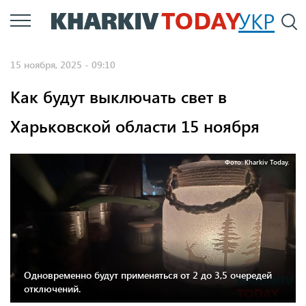
Перейти
УКР
По
к
основному
15 ноября, 2025 - 09:10
содержанию
Как будут выключать свет в
Харьковской области 15 ноября
Фото: Kharkiv Today.
Одновременно будут применяться от 2 до 3,5 очередей
отключений.